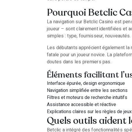
Pourquoi Betclic Cas
La navigation sur Betclic Casino est pe
joueur – sont clairement identifiées et 
simples : type, fournisseur, nouveautés.
Les débutants apprécient également la rap
fatale pour un joueur novice. La platef
doutes dans les premiers pas.
Éléments facilitant l’u
Interface épurée, design ergonomique
Navigation simplifiée entre les sections
Filtres et moteurs de recherche intuitifs
Assistance accessible et réactive
Explications claires sur les règles de jeu
Quels outils aident 
Betclic a intégré des fonctionnalités s