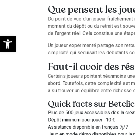
Que pensent les jou
Du point de vue d’un joueur fraîchement 
moment du dépôt ou du retrait est souve
de l’argent réel. Cela constitue une éta
Open toolbar
Un joueur expérimenté partage son retour 
simplicité qui séduisait les débutants c
Faut-il avoir des rése
Certains joueurs pointent néanmoins une
abord. Toutefois, cette complexité est m
a su trouver un équilibre entre richesse d
Quick facts sur Betclic
Plus de 500 jeux accessibles dès la créa
Dépôt minimum pour jouer : 10 €
Assistance disponible en français 7j/7
Jeux en mode démo disponibles pour la 