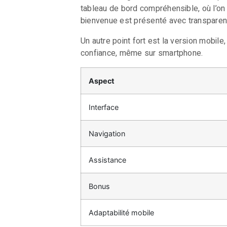
tableau de bord compréhensible, où l’on
bienvenue est présenté avec transparenc
Un autre point fort est la version mobil
confiance, même sur smartphone.
Aspect
Interface
Navigation
Assistance
Bonus
Adaptabilité mobile