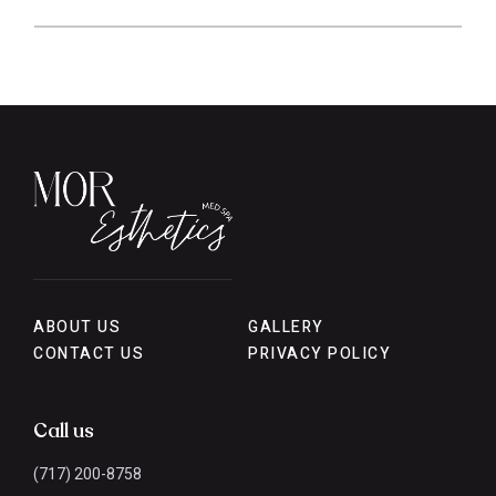
ABOUT US
GALLERY
CONTACT US
PRIVACY POLICY
Call us
(717) 200-8758