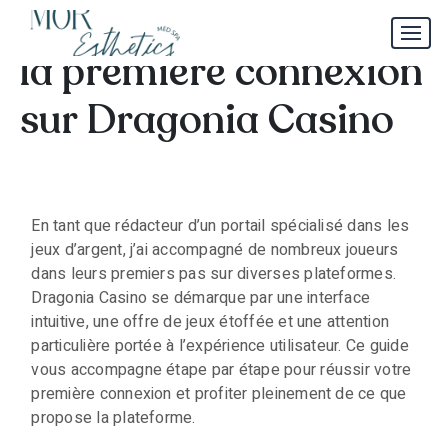
Guide pas à pas pour
la première connexion
sur Dragonia Casino
En tant que rédacteur d’un portail spécialisé dans les
jeux d’argent, j’ai accompagné de nombreux joueurs
dans leurs premiers pas sur diverses plateformes.
Dragonia Casino se démarque par une interface
intuitive, une offre de jeux étoffée et une attention
particulière portée à l’expérience utilisateur. Ce guide
vous accompagne étape par étape pour réussir votre
première connexion et profiter pleinement de ce que
propose la plateforme.