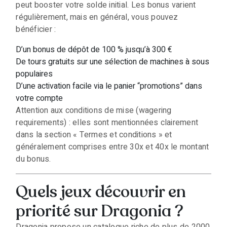
peut booster votre solde initial. Les bonus varient
régulièrement, mais en général, vous pouvez
bénéficier :
D’un bonus de dépôt de 100 % jusqu’à 300 €
De tours gratuits sur une sélection de machines à sous
populaires
D’une activation facile via le panier “promotions” dans
votre compte
Attention aux conditions de mise (wagering
requirements) : elles sont mentionnées clairement
dans la section « Termes et conditions » et
généralement comprises entre 30x et 40x le montant
du bonus.
Quels jeux découvrir en
priorité sur Dragonia ?