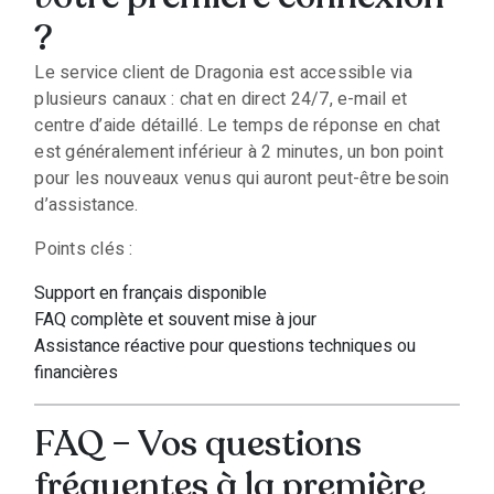
?
Le service client de Dragonia est accessible via
plusieurs canaux : chat en direct 24/7, e-mail et
centre d’aide détaillé. Le temps de réponse en chat
est généralement inférieur à 2 minutes, un bon point
pour les nouveaux venus qui auront peut-être besoin
d’assistance.
Points clés :
Support en français disponible
FAQ complète et souvent mise à jour
Assistance réactive pour questions techniques ou
financières
FAQ – Vos questions
fréquentes à la première