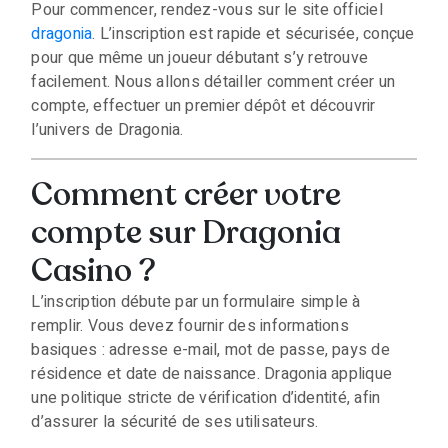
Pour commencer, rendez-vous sur le site officiel
dragonia
. L’inscription est rapide et sécurisée, conçue
pour que même un joueur débutant s’y retrouve
facilement. Nous allons détailler comment créer un
compte, effectuer un premier dépôt et découvrir
l’univers de Dragonia.
Comment créer votre
compte sur Dragonia
Casino ?
L’inscription débute par un formulaire simple à
remplir. Vous devez fournir des informations
basiques : adresse e-mail, mot de passe, pays de
résidence et date de naissance. Dragonia applique
une politique stricte de vérification d’identité, afin
d’assurer la sécurité de ses utilisateurs.