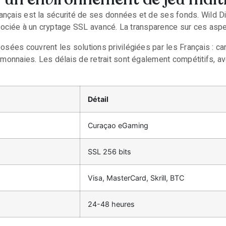
ançais est la sécurité de ses données et de ses fonds. Wild Di
ssociée à un cryptage SSL avancé. La transparence sur ces aspe
ées couvrent les solutions privilégiées par les Français : car
monnaies. Les délais de retrait sont également compétitifs, 
Détail
Curaçao eGaming
SSL 256 bits
Visa, MasterCard, Skrill, BTC
24-48 heures