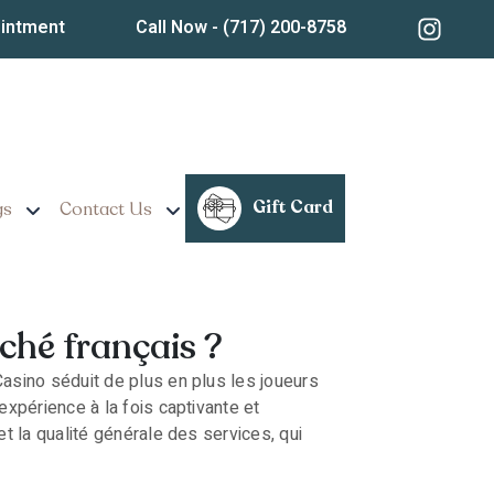
opulaires auprès
ointment
Call Now
- (717) 200-8758
Gift Card
gs
Contact Us
ché français ?
asino séduit de plus en plus les joueurs
xpérience à la fois captivante et
t la qualité générale des services, qui