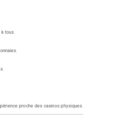
 à tous.
monnaies.
s.
expérience proche des casinos physiques.