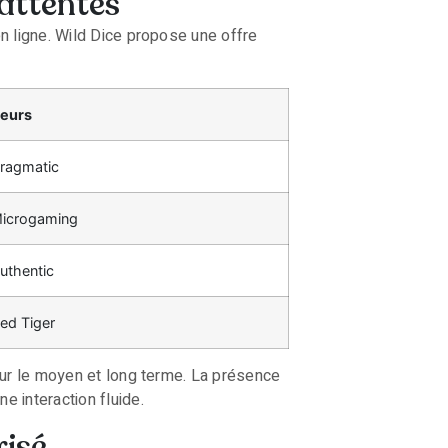
 attentes
en ligne. Wild Dice propose une offre
seurs
Pragmatic
Microgaming
uthentic
ed Tiger
 sur le moyen et long terme. La présence
e interaction fluide.
risé