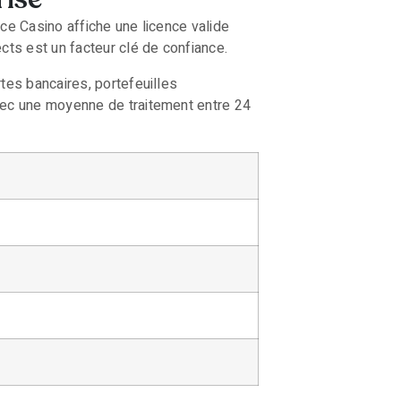
ce Casino affiche une licence valide
cts est un facteur clé de confiance.
tes bancaires, portefeuilles
avec une moyenne de traitement entre 24