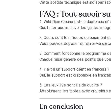
Cette solidité technique est indispensa
FAQ : Tout savoir s
1. Wild Dice Casino est-il adapté aux dé
Oui, l’interface intuitive, les guides int
2. Quels sont les modes de paiement dis
Vous pouvez déposer et retirer via carte
3. Comment fonctionne le programme de 
Chaque mise génère des points que vous
4. Y a-t-il un support client en français ?
Oui, le support est disponible en françai
5. Les jeux live sont-ils de qualité ?
Absolument, les tables avec croupiers e
En conclusion