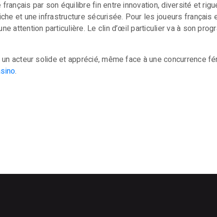
rançais par son équilibre fin entre innovation, diversité et rigu
iche et une infrastructure sécurisée. Pour les joueurs français 
 attention particulière. Le clin d’œil particulier va à son progr
e un acteur solide et apprécié, même face à une concurrence fér
asino
.