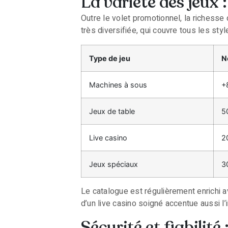
La variété des jeux 
Outre le volet promotionnel, la richesse
très diversifiée, qui couvre tous les style
Type de jeu
N
Machines à sous
+
Jeux de table
5
Live casino
2
Jeux spéciaux
3
Le catalogue est régulièrement enrichi a
d’un live casino soigné accentue aussi l
Sécurité et fiabilit