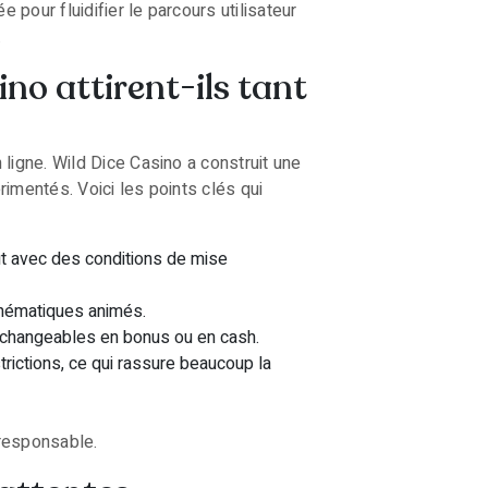
e pour fluidifier le parcours utilisateur
.
no attirent-ils tant
 ligne. Wild Dice Casino a construit une
rimentés. Voici les points clés qui
out avec des conditions de mise
thématiques animés.
échangeables en bonus ou en cash.
trictions, ce qui rassure beaucoup la
 responsable.