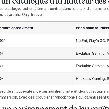
: un catalogue à la hauteur des
 du catalogue est un élément central dans le choix d’un casino 
s et profils. On y trouve :
ombre approximatif
Principaux fournis
800
NetEnt, Play’n GO, 
0+
Evolution Gaming, 
0+
Evolution Gaming, A
0+
Hacksaw Gaming, R
vec des nouveautés, ce qui maintient l’intérêt des utilisateurs
’immersion, avec des croupiers francophones qui garantissent un
é : un environnement de jeu maît