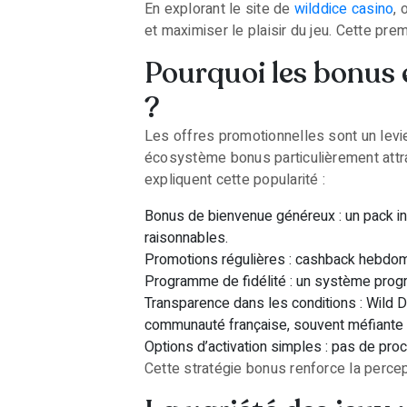
En explorant le site de
wilddice casino
, 
et maximiser le plaisir du jeu. Cette pre
Pourquoi les bonus 
?
Les offres promotionnelles sont un levier
écosystème bonus particulièrement attract
expliquent cette popularité :
Bonus de bienvenue généreux : un pack ini
raisonnables.
Promotions régulières : cashback hebdoma
Programme de fidélité : un système prog
Transparence dans les conditions : Wild Di
communauté française, souvent méfiante 
Options d’activation simples : pas de proc
Cette stratégie bonus renforce la percep